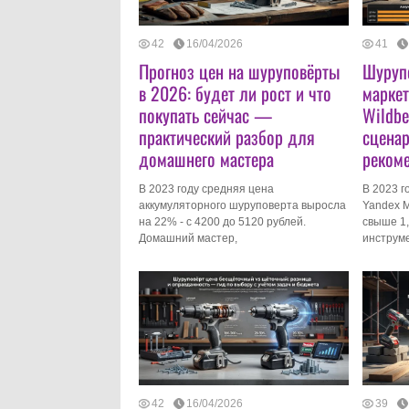
42
16/04/2026
41
Прогноз цен на шуруповёрты
Шурупо
в 2026: будет ли рост и что
маркет
покупать сейчас —
Wildbe
практический разбор для
сценар
домашнего мастера
реком
В 2023 году средняя цена
В 2023 г
аккумуляторного шуруповерта выросла
Yandex M
на 22% - с 4200 до 5120 рублей.
свыше 1,
Домашний мастер,
инструме
42
16/04/2026
39