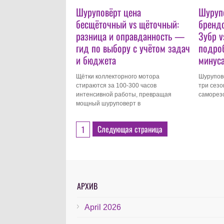
Шуруповёрт цена
Шурупо
бесщёточный vs щёточный:
брендо
разница и оправданность —
Зубр v
гид по выбору с учётом задач
подро
и бюджета
минуса
Щётки коллекторного мотора
Шурупов
стираются за 100-300 часов
три сезо
интенсивной работы, превращая
саморезо
мощный шуруповерт в
Следующая страница
1
АРХИВ
April 2026