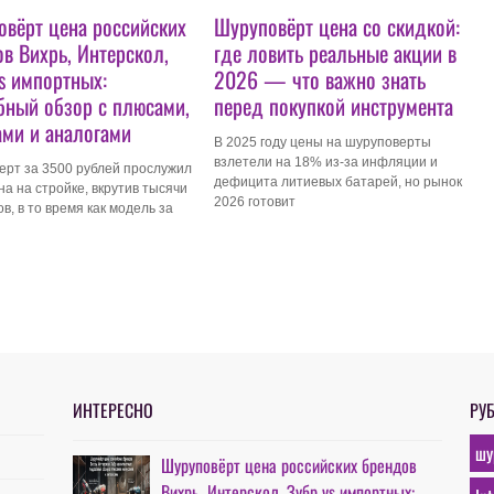
вёрт цена российских
Шуруповёрт цена со скидкой:
в Вихрь, Интерскол,
где ловить реальные акции в
s импортных:
2026 — что важно знать
бный обзор с плюсами,
перед покупкой инструмента
ми и аналогами
В 2025 году цены на шуруповерты
взлетели на 18% из-за инфляции и
ерт за 3500 рублей прослужил
дефицита литиевых батарей, но рынок
на на стройке, вкрутив тысячи
2026 готовит
в, в то время как модель за
ИНТЕРЕСНО
РУ
шу
Шуруповёрт цена российских брендов
Вихрь, Интерскол, Зубр vs импортных: