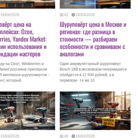
16/04/2026
42
16/04/2026
вёрт цена на
Шуруповёрт цена в Москве и
плейсах: Ozon,
регионах: где разница в
rries, Yandex Market:
стоимости — разбираем
ии использования и
особенности и сравниваем с
ендации мастеров
аналогами
оду на Ozon, Wildberries и
Один аккумуляторный шуруповерт
arket россияне приобрели
Bosch 18В в московском гипермаркете
5 миллиона шуруповертов -
обойдется в 12 500 рублей, а в
нт, который
пермском - те же 10
16/04/2026
46
16/04/2026