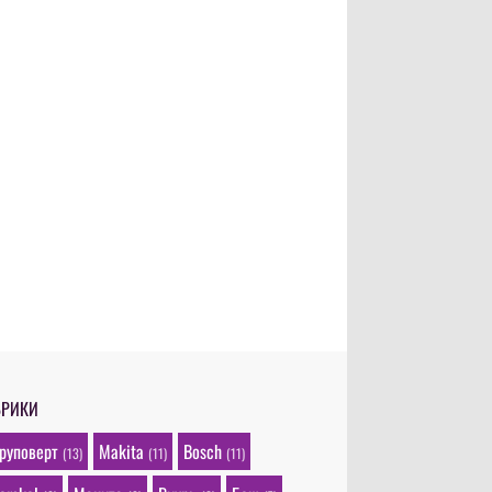
БРИКИ
руповерт
Makita
Bosch
(13)
(11)
(11)