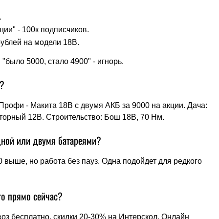
.
ии" - 100к подписчиков.
рублей на модели 18В.
"было 5000, стало 4900" - игнорь.
и?
 Профи - Макита 18В с двумя АКБ за 9000 на акции. Дача:
торный 12В. Строительство: Бош 18В, 70 Нм.
дной или двумя батареями?
0 выше, но работа без пауз. Одна подойдет для редкого
го прямо сейчас?
оз бесплатно, скидки 20-30% на Интерскол. Онлайн