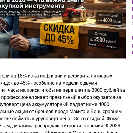
тели на 18% из-за инфляции и дефицита литиевых
скидок до 45% - особенно на модели с двумя
ит часы на поиск, чтобы не переплатить 3000 рублей за
А профессионал знает: правильный выбор окупается за
руповерт цена аккумуляторный падает ниже 4000
еальные акции от брендов вроде Макита и Бош, сравним
оскве поймать шуруповерт цена 18в со скидкой. Фокус
йсам, динамика распродаж, хитрости экономии. К 2026
ь из-за логистики, а AliExpress и Ozon запустят флеш-