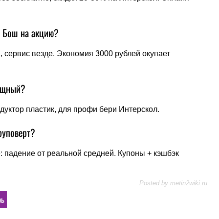
и Бош на акцию?
а, сервис везде. Экономия 3000 рублей окупает
мощный?
едуктор пластик, для профи бери Интерскол.
руповерт?
 падение от реальной средней. Купоны + кэшбэк
Posted by
metin2wiki.ru
рь