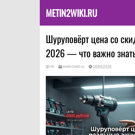
METIN2WIKI.RU
Шуруповёрт цена со ски
2026 — что важно знать
46
metin2wiki.ru
16/04/2026