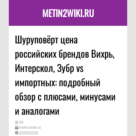
METIN2WIKI.RU
Шуруповёрт цена
российских брендов Вихрь,
Интерскол, Зубр vs
импортных: подробный
обзор с плюсами, минусами
и аналогами
39
metin2wiki.ru
16/04/2026