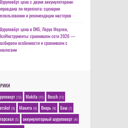
Шуруповёрт цена с двумя аккумуляторами:
оправдана ли переплата: сценарии
использования и рекомендации мастеров
Шуруповёрт цена в DNS, Леруа Мерлен,
ВсеИнструменты: сравниваем сети 2026 —
разбираем особенности и сравниваем с
аналогами
БРИКИ
руповерт
Makita
Bosch
(13)
(11)
(11)
terskol
Макита
Вихрь
Бош
(9)
(9)
(8)
(7)
терскол
аккумуляторный шуруповерт
(5)
(4)